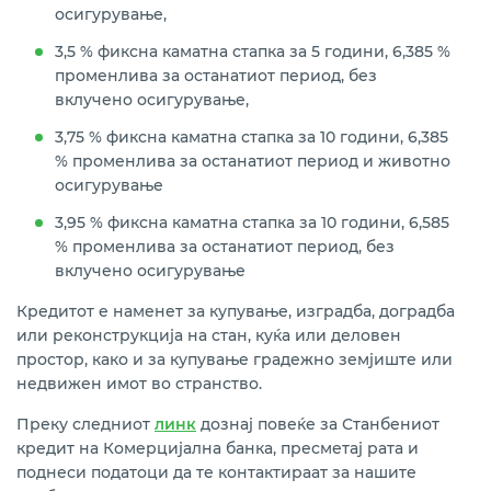
осигурување,
3,5 % фиксна каматна стапка за 5 години, 6,385 %
променлива за останатиот период, без
вклучено осигурување,
3,75 % фиксна каматна стапка за 10 години, 6,385
% променлива за останатиот период и животно
осигурување
3,95 % фиксна каматна стапка за 10 години, 6,585
% променлива за останатиот период, без
вклучено осигурување
Кредитот е наменет за купување, изградба, доградба
или реконструкција на стан, куќа или деловен
простор, како и за купување градежно земјиште или
недвижен имот во странство.
Преку следниот
линк
дознај повеќе за Станбениот
кредит на Комерцијална банка, пресметај рата и
поднеси податоци да те контактираат за нашите