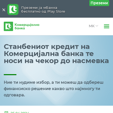
Преземи
Преземи ја мБанка
бесплатно од Play Store
Комерцијална
банка
Open 
Физички лица
Станбениот кредит на
Open 
Комерцијална банка те
Правни лица
носи на чекор до насмевка
Open 
За нас
Open 
Блог
Ние ти нудиме избор, а ти можеш да одбереш
финансиско решение какво што најмногу ти
одговара.