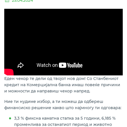
25.04.2024
Еден чекор те дели од твојот нов дом! Со Станбениот
кредит на Комерцијална банка имаш повеќе причини
и можности да направиш чекор напред.
Ние ти нудиме избор, а ти можеш да одбереш
финансиско решение какво што најмногу ти одговара:
3,3 % фиксна каматна стапка за 5 години, 6,185 %
променлива за останатиот период и животно