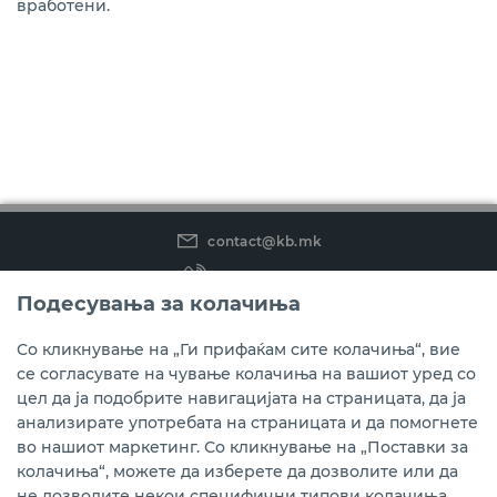
вработени.
contact@kb.mk
(02) 3 296 800
Подесувања за колачиња
Instagram
LinkedIn
Youtube
Со кликнување на „Ги прифаќам сите колачиња“, вие
се согласувате на чување колачиња на вашиот уред со
Преземете ја мобилната апликација мБанка.
цел да ја подобрите навигацијата на страницата, да ја
анализирате употребата на страницата и да помогнете
во нашиот маркетинг. Со кликнување на „Поставки за
колачиња“, можете да изберете да дозволите или да
не дозволите некои специфични типови колачиња.